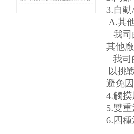
3.自
A.其
我司
其他廠
我司
以挑
避免因
4.觸
5.雙
6.四