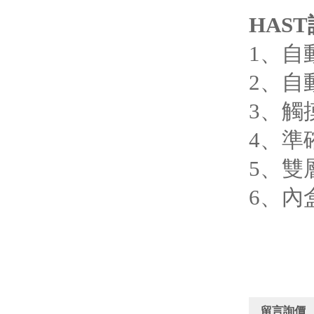
HAS
1、自
2、自
3、觸
4、準
5、雙
6、內
留言詢價