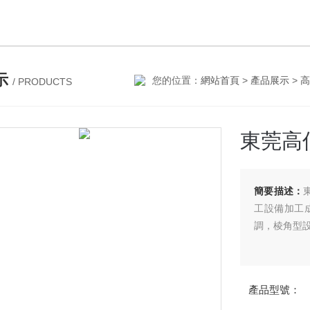
示
您的位置：
網站首頁
>
產品展示
>
高
/ PRODUCTS
東莞高
簡要描述：
工設備加工
調，棱角型
產品型號：