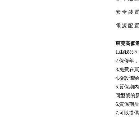
安 全 裝 
電 源 配 
東莞高低
1.
由我公司
2
.保修年
3
.免費在
4
.從設備
5
.質保期
同型號的
6
.質保期
7
.可以提