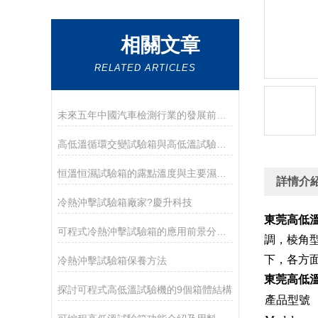
相關文章
RELATED ARTICLES
未來五年中國汽車檢測行業的發展前景解析
高低溫循環交變試驗箱與高低溫試驗箱有何區別
恒溫恒濕試驗箱的露點溫度與主要濕度換算表
詳情介
冷熱沖擊試驗箱廠家?慶升科技
東莞高低
可程式冷熱沖擊試驗箱的應用前景分析？
調，棱角
下，各方
冷熱沖擊試驗箱保養方法
東莞高低
探討可程式高低溫試驗機的9個箱體結構
產品型號