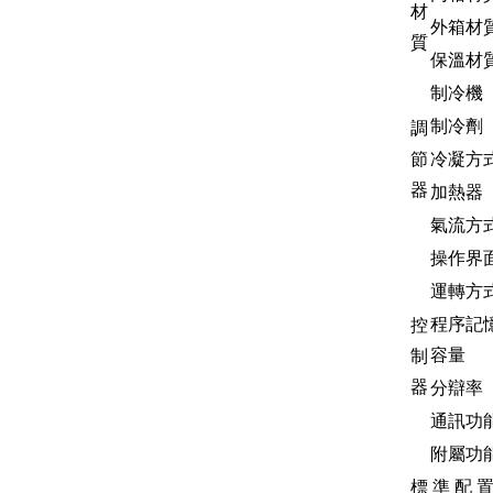
材
外箱材
質
保溫材
制冷機
制冷劑
調
節
冷凝方
器
加熱器
氣流方
操作界
運轉方
程序記
控
容量
制
器
分辯率
通訊功
附屬功
標 準 配 