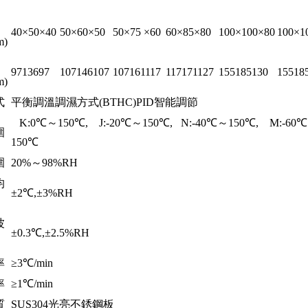
40×50×40
50×60×50
50×75 ×60
60×85×80
100×100×80
100×1
m)
9713697
107146107
107161117
117171127
155185130
15518
m)
式
平衡調溫調濕方式(BTHC)PID智能調節
K:
0℃～150℃,
J:
-20℃～150℃,
N:
-40℃～150℃,
M:
-60
圍
150℃
圍
20%～98%RH
均
±2℃,±3%RH
波
±0.3℃,±2.5%RH
率
≥3℃/min
率
≥1℃/min
質
SUS304光亮不銹鋼板