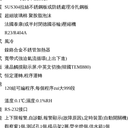
質
SUS304拉絲不銹鋼板或防銹處理冷扎鋼板
質
超細玻璃棉 聚胺脂泡沫
法國泰康(或半封閉德國谷輪)壓縮機
R23/R404A
式
風冷
鎳鉻合金不銹管加熱器
式
寬帶式強迫氣流循環(上出下進)
面
液晶觸摸顯示屏,中英文切換(韓國TEMI880)
式
恒定運轉,程序運轉
憶
120組可編程序,每個程序zui大999段
溫度:0.1℃;濕度:0.1%RH
能
RS-232接口
能
上下限報警,自診斷,報警顯示(故障原因),定時裝置(自動開關機
置
觀察窗1個,測試孔1個,樣品架2層,熒光燈個,供水箱1個