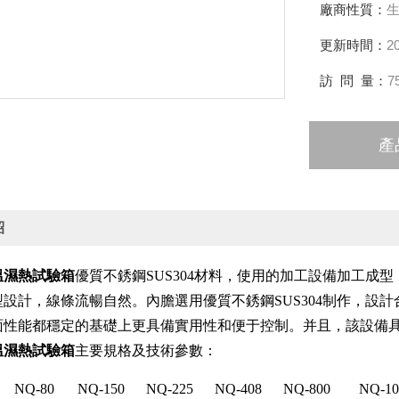
廠商性質：
更新時間：
2
訪 問 量：
7
產
紹
溫濕熱試驗箱
優質
不銹鋼
SUS304
材料，使用的加工設備加工成型
型設計，線條流暢自然。內膽選用優質不銹鋼
SUS304
制作，設計
面性能都穩定的基礎上更具備實用性和便于控制。并且，該設備
溫濕熱試驗箱
主要規格及技術參數：
NQ
-80
NQ
-150
NQ
-225
NQ
-408
NQ
-800
NQ
-1