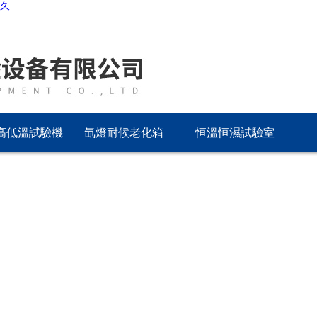
久久
高低溫試驗機
氙燈耐候老化箱
恒溫恒濕試驗室