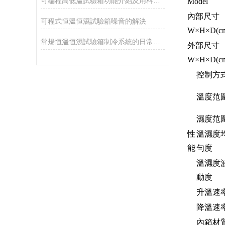
可編程高低溫試驗箱功能介紹及用料說明
Model
內部尺寸
可程式恒溫恒濕試驗箱噪音的解決
W×H×D(c
常規恒溫恒濕試驗箱制冷系統的日常注意事項
外部尺寸
W×H×D(c
控制方
溫度范
濕度范
性
溫濕度
能
勻度
溫濕度
動度
升溫速
降溫速
內箱材