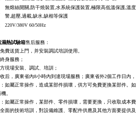
無熔絲開關,防干燒裝置,水系統保護裝置,極限高低溫保護,溫
置
警,超壓,過載,缺水,缺相等保護
置
220V/380V 60/50Hz
溫濕熱試驗箱
售后服務：
免費送貨上門，并安裝調試培訓使用。
，終身服務；
買方現場安裝、調試、培訓；
驗收后，廣東省內8小時內到達現場服務；廣東省外2個工作日內
內：如屬正常操作，造成某部件損壞，供方可免費更換某部件。
新機。
后：如屬正常操作，某部件、零件損壞，需要更換，只收取成本
供全面的技術培訓，對設備維護、零配件供應及其他方面要提供