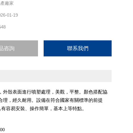
生產廠家
026-01-19
548
品咨詢
聯系我們
，外殼表面進行噴塑處理，美觀，平整。顏色搭配協
合理，經久耐用。設備在符合國家有關標準的前提
具有容易安裝、操作簡單，基本上等特點。
000