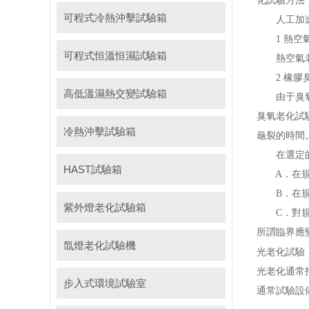
化試驗方法
可程式冷熱沖擊試驗箱
人工加速老
1 熱空
可程式恒溫恒濕試驗箱
熱空氣老化
2 橡膠臭
高低溫濕熱交變試驗箱
由于臭氧的
臭氧老化試
冷熱沖擊試驗箱
龜裂的時間
在選定的臭
HAST試驗箱
A．在規定
B．在規定
紫外燈老化試驗箱
C．對規
所謂臨界應
氙燈老化試驗機
光老化試驗
光老化通常
步入式環境試驗室
通常試驗設