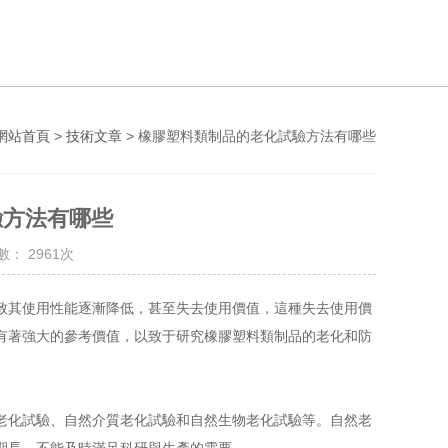
網站首頁
>
技術文章
> 橡膠塑料類制品的老化試驗方法有哪些
驗方法有哪些
： 2961次
致其使用性能逐漸降低，甚至失去使用價值，這種
失去使用價
有著強大的參考價值
，
以致于
研究橡膠
塑料類制品的
老化和防
化試驗、自然介質老化試驗和自然生物老化試驗等。自然老