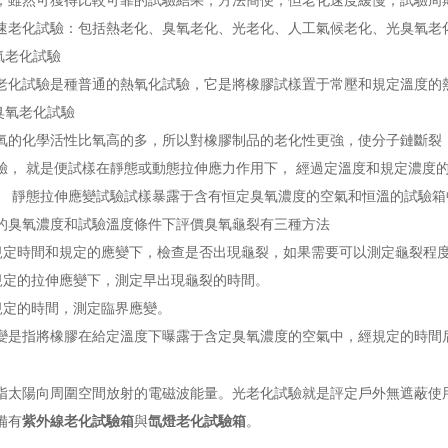
，雖然可獲得比較可靠的試驗結果，方法簡便，但老化速度緩慢，試驗周
化試驗：包括熱老化、臭氧老化、光老化、人工氣候老化、光臭氧老化
氣老化試驗
試驗是種普通的熱氧化試驗，它是將橡膠試樣置于常壓和規定溫度的熱
氧老化試驗
化學活性比氧高的多，所以對橡膠制品的老化性更強，使分子鏈斷裂，
驗， 就是便試樣在靜態或動態拉伸應力作用下， 經過定溫度和規定濃度
。 靜態拉伸應變試驗試樣暴露于含有恒定臭氧濃度的空氣和恒溫的試驗箱
氧濃度和試驗溫度條件下評價臭氧龜裂有三種方法
時間和規定的應變下，檢查是否出現龜裂，如果需要可以測定龜裂程
的拉伸應變下，測定早出現龜裂的時間。
定的時間，測定臨界應變。
變是指將橡膠在給定溫度下曝露于含定臭氧濃度的空氣中，經規定的時間
指太陽向周圍空間放射的電磁波能量。光老化試驗就是評定戶外無遮蔽使
備有
紫外線老化試驗箱
與
氙燈老化試驗箱
。