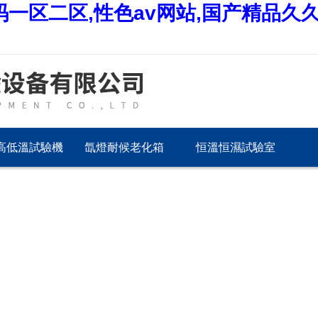
码一区二区,性色av网站,国产精品久
高低溫試驗機
氙燈耐候老化箱
恒溫恒濕試驗室