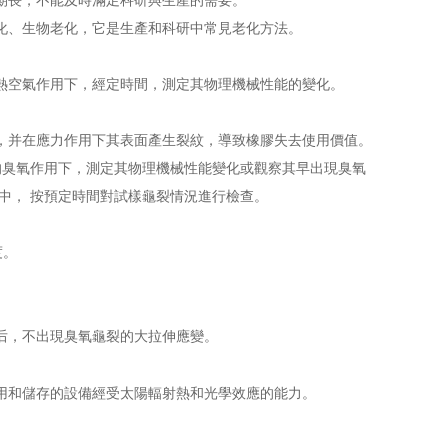
期長，不能及時滿足科研與生產的需要。
、生物老化，它是生產和科研中常見老化方法。
空氣作用下，經定時間，測定其物理機械性能的變化。
并在應力作用下其表面產生裂紋，導致橡膠失去使用價值。
的臭氧作用下，測定其物理機械性能變化或觀察其早出現臭氧
中， 按預定時間對試樣龜裂情況進行檢查。
度。
后，不出現臭氧龜裂的大拉伸應變。
用和儲存的設備經受太陽輻射熱和光學效應的能力。