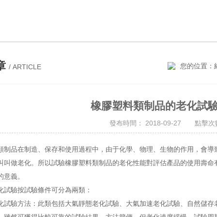
章
您的位置：
/ ARTICLE
橡膠塑料類制品的老化試
發布時間： 2018-09-27 點擊次數
類
制品在制造
、保存
和使用過程
中
，由于化學
、
物理、生物
的
作用，
會
導
叫
叫做老化。
所以試驗
橡膠
塑料類制品的
老化性能對
評估產品
的使用壽命
的意義。
試驗按試驗條件可分為兩類：
驗方法：此類包括大氣靜態老化試驗、大氣加速老化試驗、自然儲存老